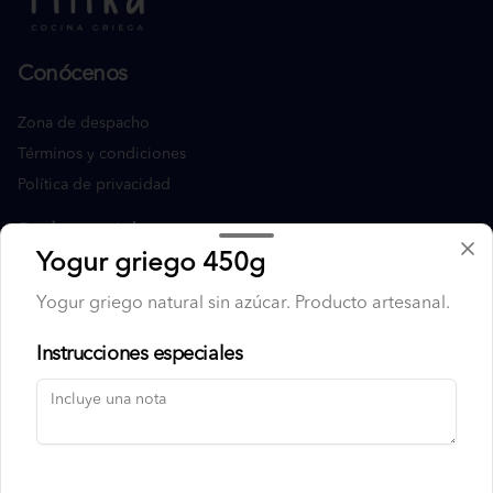
Conócenos
Zona de despacho
Términos y condiciones
Política de privacidad
Redes sociales
Yogur griego 450g
Instagram
Yogur griego natural sin azúcar. Producto artesanal.
Facebook
Instrucciones especiales
Mi cuenta
Pedir
Iniciar sesión