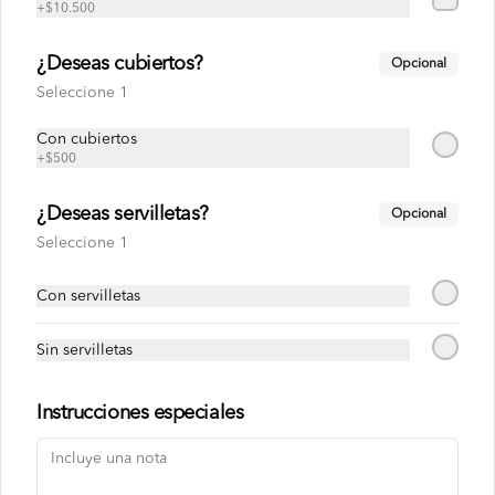
+
$10.500
¿Deseas cubiertos?
Opcional
Seleccione 1
Conócenos
Con cubiertos
+
$500
Zona de despacho
Términos y condiciones
¿Deseas servilletas?
Opcional
Política de privacidad
Seleccione 1
Redes sociales
Con servilletas
Instagram
Sin servilletas
Facebook
Instrucciones especiales
Mi cuenta
Pedir