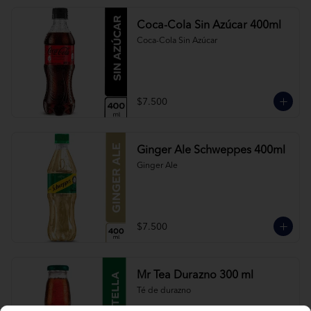
Coca-Cola Sin Azúcar 400ml
Coca-Cola Sin Azúcar
$7.500
Ginger Ale Schweppes 400ml
Ginger Ale
$7.500
Mr Tea Durazno 300 ml
Té de durazno