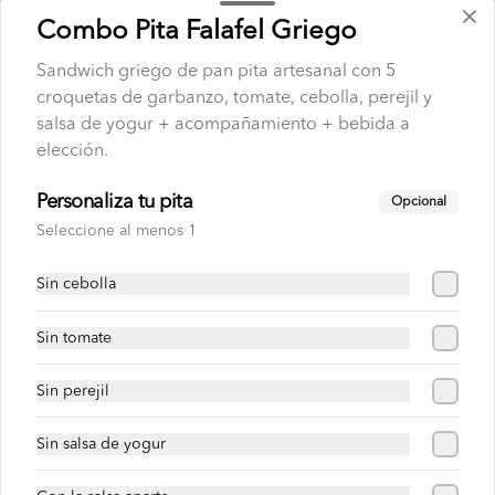
Combo Pita Falafel Griego
$7.500
Sandwich griego de pan pita artesanal con 5
croquetas de garbanzo, tomate, cebolla, perejil y
salsa de yogur + acompañamiento + bebida a
Mr Tea Limón 300 ml
elección.
Té de limón
Personaliza tu pita
Opcional
Seleccione al menos 1
$7.500
Sin cebolla
Mercado
Sin tomate
Sin perejil
Paquete pan pita x5 und
Paquete de 5 unidades de pan pita 
Sin salsa de yogur
artesanal