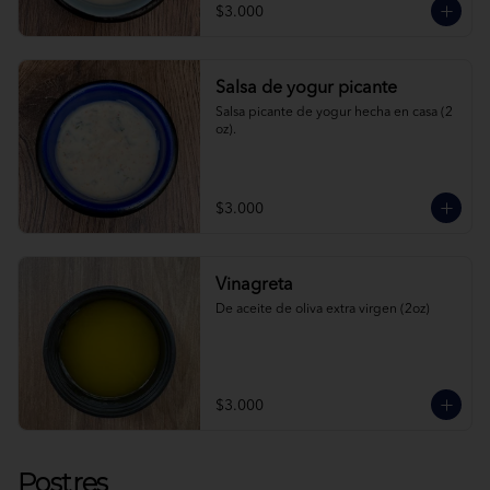
$3.000
Salsa de yogur picante
Salsa picante de yogur hecha en casa (2 
oz).
$3.000
Vinagreta
De aceite de oliva extra virgen (2oz)
$3.000
Postres