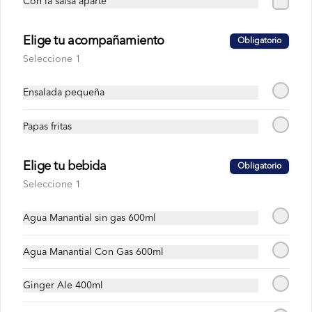
Con la salsa aparte
$19.900
Elige tu acompañamiento
Obligatorio
Seleccione 1
Tzatziki 250g
Dip de yogur griego, pepino, ajo, 
Ensalada pequeña
eneldo y aceite de oliva.
Papas fritas
$19.900
Elige tu bebida
Obligatorio
Seleccione 1
Tzatziki 450g
Dip de yogur griego, pepino, ajo, 
Agua Manantial sin gas 600ml
eneldo y aceite de oliva.
Agua Manantial Con Gas 600ml
$35.900
Ginger Ale 400ml