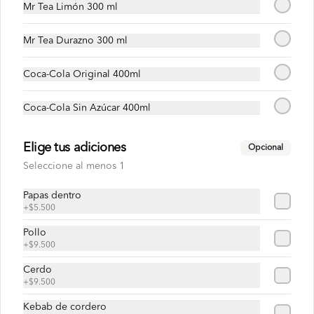
Mr Tea Limón 300 ml
Yogur griego 250g
Yogur griego natural sin azúcar. Producto 
artesanal.
Mr Tea Durazno 300 ml
Coca-Cola Original 400ml
$12.900
Coca-Cola Sin Azúcar 400ml
Yogur griego 450g
Elige tus adiciones
Opcional
Yogur griego natural sin azúcar. Producto 
artesanal.
Seleccione al menos 1
Papas dentro
+
$5.500
$23.500
Pollo
+
$9.500
Cerdo
+
$9.500
Kebab de cordero