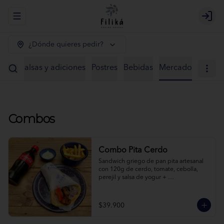
Abrir menu de navegación
Logi
¿Dónde quieres pedir?
ntos
Salsas y adiciones
Postres
Bebidas
Mercado
Combos
Combo Pita Cerdo
Sandwich griego de pan pita artesanal 
con 120g de cerdo, tomate, cebolla, 
perejil y salsa de yogur + 
acompañamiento + bebida a elección.
$39.900