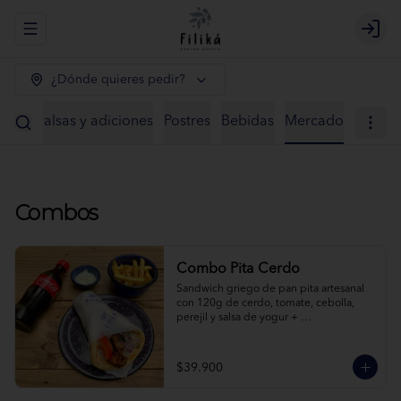
Abrir menu de navegación
Logi
¿Dónde quieres pedir?
ntos
Salsas y adiciones
Postres
Bebidas
Mercado
Combos
Combo Pita Cerdo
Sandwich griego de pan pita artesanal 
con 120g de cerdo, tomate, cebolla, 
perejil y salsa de yogur + 
acompañamiento + bebida a elección.
$39.900