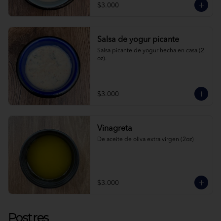
$3.000
Salsa de yogur picante
Salsa picante de yogur hecha en casa (2 
oz).
$3.000
Vinagreta
De aceite de oliva extra virgen (2oz)
$3.000
Postres