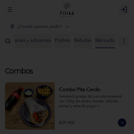
Abrir menu de navegación
Logi
¿Dónde quieres pedir?
ntos
Salsas y adiciones
Postres
Bebidas
Mercado
Combos
Combo Pita Cerdo
Sandwich griego de pan pita artesanal 
con 120g de cerdo, tomate, cebolla, 
perejil y salsa de yogur + 
acompañamiento + bebida a elección.
$39.900