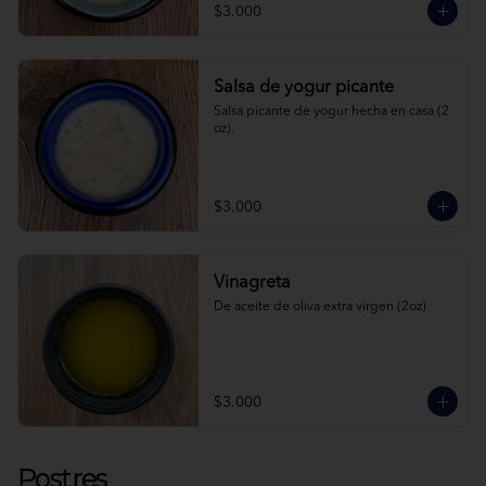
$3.000
Salsa de yogur picante
Salsa picante de yogur hecha en casa (2 
oz).
$3.000
Vinagreta
De aceite de oliva extra virgen (2oz)
$3.000
Postres